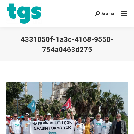
Arama
4331050f-1a3c-4168-9558-
754a0463d275
You are here: