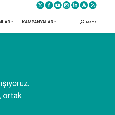
MLAR
KAMPANYALAR
Arama
lışıyoruz.
, ortak
…