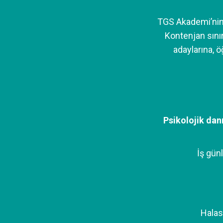
TGS Akademi’nin t
Kontenjan sınır
adaylarına, ö
Psikolojik dan
İş günl
Halas