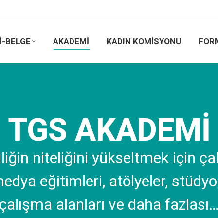
İ-BELGE
AKADEMİ
KADIN KOMİSYONU
FOR
TGS AKADEMİ
iğin niteliğini yükseltmek için ça
edya eğitimleri, atölyeler, stüdyo
çalışma alanları ve daha fazlası