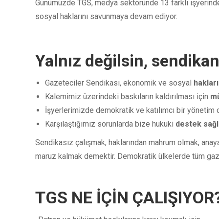
Günümüzde TGS, medya sektöründe 13 farklı işyerinde y
sosyal haklarını savunmaya devam ediyor.
Yalnız değilsin, sendikan
Gazeteciler Sendikası, ekonomik ve sosyal
haklar
Kalemimiz üzerindeki baskıların kaldırılması için
mü
İşyerlerimizde demokratik ve katılımcı bir yönetim
Karşılaştığımız sorunlarda bize hukuki
destek sağl
Sendikasız çalışmak, haklarından mahrum olmak, anayas
maruz kalmak demektir. Demokratik ülkelerde tüm gaze
TGS NE İÇİN ÇALIŞIYOR