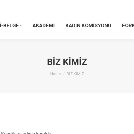
İ-BELGE
AKADEMİ
KADIN KOMİSYONU
FOR
BİZ KİMİZ
You are here:
Home
BİZ KİMİZ
Sendikası adıyla kuruldu.