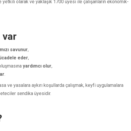
etkili olarak ve yaklaşık 1700 üyesi ile çalışanların ekonomik-
 var
ımızı savunur
,
cadele eder
,
 oluşmasına
yardımcı olur
,
ar
.
a ve yasalara aykırı koşullarda çalışmak, keyfi uygulamalara
teciler sendika üyesidir.
?