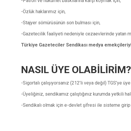
-Patron ve hükümet baskılarına karşı koymak için,
-Özlük haklarımız için,
-Stajyer sömürüsünün son bulması için,
-Gazetecilik faaliyeti nedeniyle cezaevlerinde yatan me
Türkiye Gazeteciler Sendikası medya emekçileriyle
NASIL ÜYE OLABİLİRİM?
-Sigortalı çalışıyorsanız (212’li veya değil) TGS’ye üye 
-Üyeliğiniz, sendikamız çalıştığınız kurumda yetkili hal
-Sendikalı olmak için e-devlet şifresi ile sisteme giri