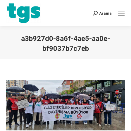
Arama
a3b927d0-8a6f-4ae5-aa0e-
bf9037b7c7eb
You are here: