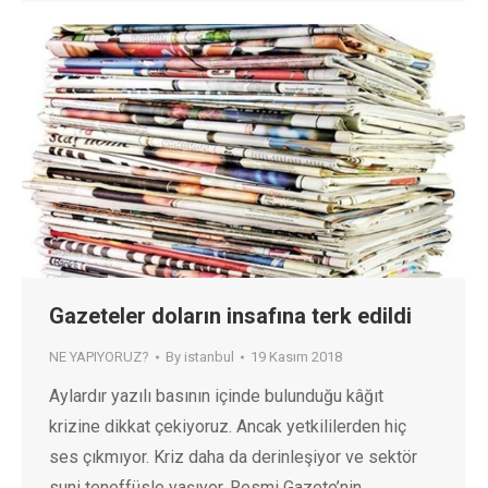
Gazeteler doların insafına terk edildi
NE YAPIYORUZ?
By
istanbul
19 Kasım 2018
Aylardır yazılı basının içinde bulunduğu kâğıt
krizine dikkat çekiyoruz. Ancak yetkililerden hiç
ses çıkmıyor. Kriz daha da derinleşiyor ve sektör
suni teneffüsle yaşıyor. Resmi Gazete’nin