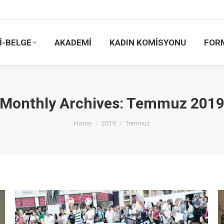
İ-BELGE
AKADEMİ
KADIN KOMİSYONU
FOR
Monthly Archives:
Temmuz 201
You are here:
Home
2019
Temmuz