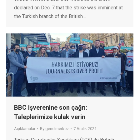
declared on Dec. 7 that the strike was imminent at
the Turkish branch of the British…
BBC işverenine son çağrı:
Taleplerimize kulak verin
Açıklamalar
By
genelmerkez
7 Aralık 2021
Türkiye Gazeteciler Sendikası (TGS) ile British