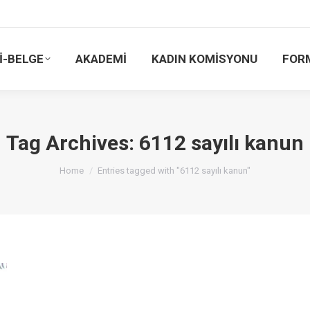
İ-BELGE
AKADEMİ
KADIN KOMİSYONU
FOR
Tag Archives:
6112 sayılı kanun
You are here:
Home
Entries tagged with "6112 sayılı kanun"