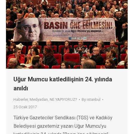
Uğur Mumcu katledilişinin 24. yılında
anıldı
Haberler
,
Medyadan
,
NE YAPIYORUZ?
By
istanbul
25 Ocak 2017
Türkiye Gazeteciler Sendikası (TGS) ve Kadıköy
Belediyesi gazetemiz yazarı Uğur Mumcu’yu