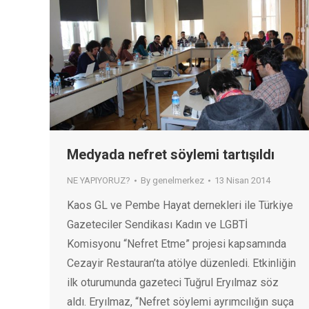
Medyada nefret söylemi tartışıldı
NE YAPIYORUZ?
By
genelmerkez
13 Nisan 2014
Kaos GL ve Pembe Hayat dernekleri ile Türkiye
Gazeteciler Sendikası Kadın ve LGBTİ
Komisyonu “Nefret Etme” projesi kapsamında
Cezayir Restauran’ta atölye düzenledi. Etkinliğin
ilk oturumunda gazeteci Tuğrul Eryılmaz söz
aldı. Eryılmaz, “Nefret söylemi ayrımcılığın suça