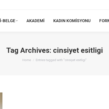
İ-BELGE
AKADEMİ
KADIN KOMİSYONU
FOR
Tag Archives:
cinsiyet esitligi
You are here:
Home
Entries tagged with "cinsiyet esitligi"