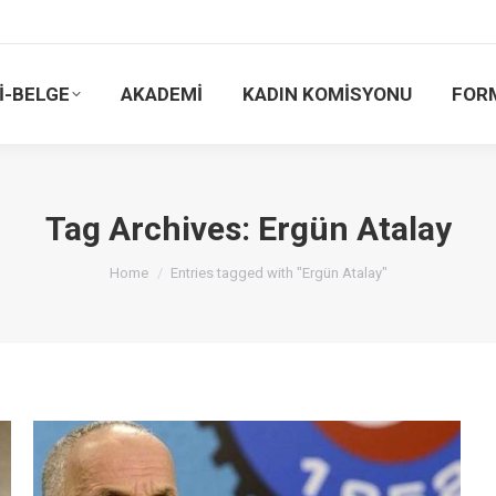
İ-BELGE
AKADEMİ
KADIN KOMİSYONU
FOR
Tag Archives:
Ergün Atalay
You are here:
Home
Entries tagged with "Ergün Atalay"