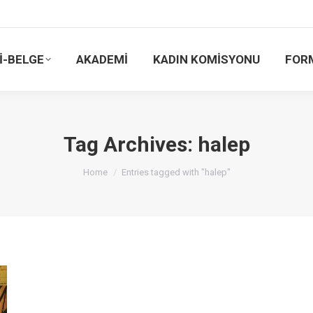
İ-BELGE
AKADEMİ
KADIN KOMİSYONU
FOR
Tag Archives:
halep
You are here:
Home
Entries tagged with "halep"