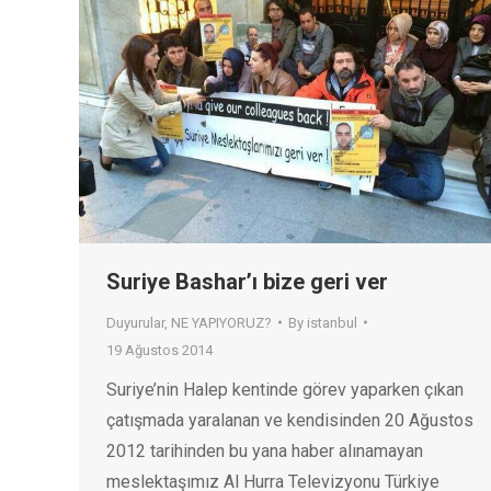
Suriye Bashar’ı bize geri ver
Duyurular
,
NE YAPIYORUZ?
By
istanbul
19 Ağustos 2014
Suriye’nin Halep kentinde görev yaparken çıkan
çatışmada yaralanan ve kendisinden 20 Ağustos
2012 tarihinden bu yana haber alınamayan
meslektaşımız Al Hurra Televizyonu Türkiye