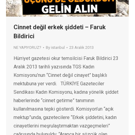
Cinnet değil erkek şiddeti – Faruk
Bildirici
NE YAPIYORUZ?
By
istanbul
23 Aralık 2013
Hürriyet gazetesi okur temsilcisi Faruk Bildirici 23
Aralık 2013 tarihli yazısında TGS Kadın
Komisyonu’nun “Cinnet değil cinayet” başlıklı
mektubuna yer verdi. TÜRKİYE Gazeteciler
Sendikası Kadın Komisyonu, kadına yönelik şiddet
haberlerinde “cinnet getirme” tanımının
kullanılmasına tepki gösterdi. Komisyon’un “açık
mektup”unda, gazetecilere “Erkek şiddetini, kadın
cinayetlerini meşrulaştırmaktan vazgeçmeleri”
çağrısında bulunuldu: “Arapça bir sözcük olan