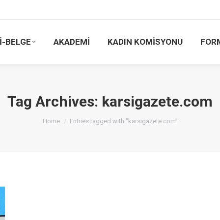
İ-BELGE
AKADEMİ
KADIN KOMİSYONU
FOR
Tag Archives:
karsigazete.com
You are here:
Home
Entries tagged with "karsigazete.com"