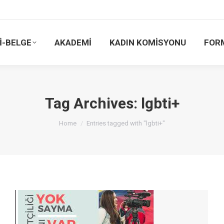
İ-BELGE
AKADEMİ
KADIN KOMİSYONU
FOR
Tag Archives:
lgbti+
You are here:
Home
Entries tagged with "lgbti+"