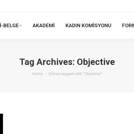
İ-BELGE
AKADEMİ
KADIN KOMİSYONU
FOR
Tag Archives:
Objective
You are here:
Home
Entries tagged with "Objective"