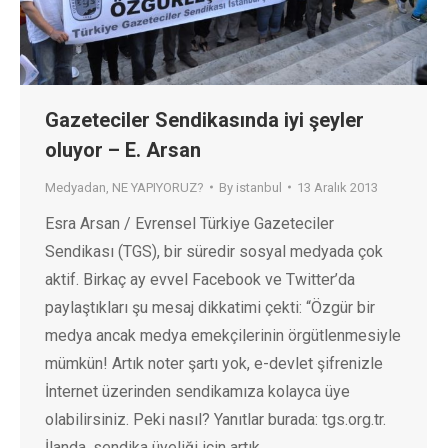
Gazeteciler Sendikasında iyi şeyler
oluyor – E. Arsan
Medyadan
,
NE YAPIYORUZ?
By
istanbul
13 Aralık 2013
Esra Arsan / Evrensel Türkiye Gazeteciler
Sendikası (TGS), bir süredir sosyal medyada çok
aktif. Birkaç ay evvel Facebook ve Twitter’da
paylaştıkları şu mesaj dikkatimi çekti: “Özgür bir
medya ancak medya emekçilerinin örgütlenmesiyle
mümkün! Artık noter şartı yok, e-devlet şifrenizle
İnternet üzerinden sendikamıza kolayca üye
olabilirsiniz. Peki nasıl? Yanıtlar burada: tgs.org.tr.
İlanda, sendika üyeliği için artık…