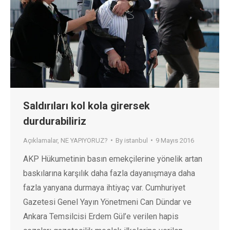
Saldırıları kol kola girersek
durdurabiliriz
Açıklamalar
,
NE YAPIYORUZ?
By
istanbul
9 Mayıs 2016
AKP Hükumetinin basın emekçilerine yönelik artan
baskılarına karşılık daha fazla dayanışmaya daha
fazla yanyana durmaya ihtiyaç var. Cumhuriyet
Gazetesi Genel Yayın Yönetmeni Can Dündar ve
Ankara Temsilcisi Erdem Gül’e verilen hapis