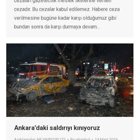
cezaları gazetecilik meslek ilkelerine verilen
cezadır. Bu cezalar kabul edilemez. Habere ceza
verilmesine bugüne kadar karşı olduğumuz gibi
bundan sonra da karşı durmaya devam…
Ankara’daki saldırıyı kınıyoruz
Açıklamalar
,
NE YAPIYORUZ?
By
istanbul
14 Mart 2016