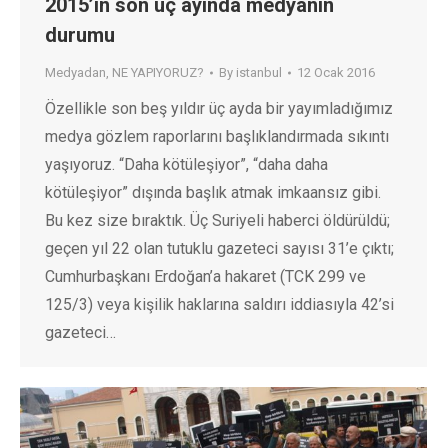
2015’in son üç ayında medyanın
durumu
Medyadan
,
NE YAPIYORUZ?
By
istanbul
12 Ocak 2016
Özellikle son beş yıldır üç ayda bir yayımladığımız
medya gözlem raporlarını başlıklandırmada sıkıntı
yaşıyoruz. “Daha kötüleşiyor”, “daha daha
kötüleşiyor” dışında başlık atmak imkaansız gibi.
Bu kez size bıraktık. Üç Suriyeli haberci öldürüldü;
geçen yıl 22 olan tutuklu gazeteci sayısı 31’e çıktı;
Cumhurbaşkanı Erdoğan’a hakaret (TCK 299 ve
125/3) veya kişilik haklarına saldırı iddiasıyla 42’si
gazeteci…