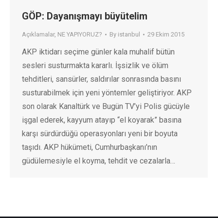
GÖP: Dayanışmayı büyütelim
Açıklamalar
,
NE YAPIYORUZ?
By
istanbul
29 Ekim 2015
AKP iktidarı seçime günler kala muhalif bütün
sesleri susturmakta kararlı. İşsizlik ve ölüm
tehditleri, sansürler, saldırılar sonrasında basını
susturabilmek için yeni yöntemler geliştiriyor. AKP
son olarak Kanaltürk ve Bugün TV’yi Polis gücüyle
işgal ederek, kayyum atayıp “el koyarak” basına
karşı sürdürdüğü operasyonları yeni bir boyuta
taşıdı. AKP hükümeti, Cumhurbaşkanı’nın
güdülemesiyle el koyma, tehdit ve cezalarla…