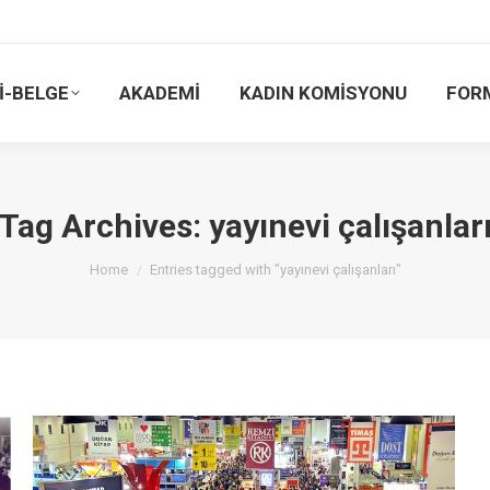
İ-BELGE
AKADEMİ
KADIN KOMİSYONU
FOR
Tag Archives:
yayınevi çalışanlar
You are here:
Home
Entries tagged with "yayınevi çalışanları"