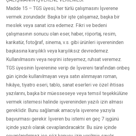
Madde 15 – TGS üyesi; her türlü çalışmasını İşverene
vermek zorundadır. Başka bir işte çalışamaz, başka bir
meslek veya sanat icra edemez. Fikri ve bedeni
çalışmasının sonucu olan eser, haber, röportaj, resim,
karikatür, fotoğraf, sinema, v.s. gibi ürünleri işvereninden
başkasına karşılıklı veya karşılıksız devredemez.
Kullanılmasını veya neşrini isteyemez, ruhsat veremez.
TGS üyesinin İşverenine verip de İşvereni tarafından onbeş
gün içinde kullanılmayan veya satın alınmayan roman,
hikâye, tiyatro eseri, tablo, sanat eserleri ve özel ihtisas
yazılarını, başka bir müesseseye veya temsil teşekkülüne
vermek istemesi halinde işvereninden yazılı izin alması
gereklidir. Bunu sağlamak amacıyla işverene yazıyla
başvurması gerekir. İşveren bu istemi en geç 7 işgünü
içinde yazılı olarak cevaplandıracaktır. Bu süre içinde
cevaplandırmaz ise söz konusu izin verilmiş sayılır.