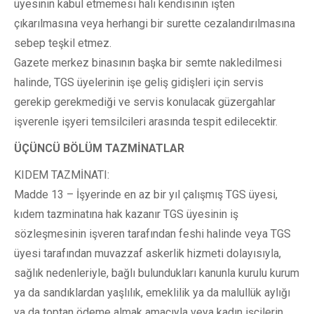
üyesinin kabul etmemesi hali kendisinin işten
çıkarılmasına veya herhangi bir surette cezalandırılmasına
sebep teşkil etmez.
Gazete merkez binasının başka bir semte nakledilmesi
halinde, TGS üyelerinin işe geliş gidişleri için servis
gerekip gerekmediği ve servis konulacak güzergahlar
işverenle işyeri temsilcileri arasında tespit edilecektir.
ÜÇÜNCÜ BÖLÜM TAZMİNATLAR
KIDEM TAZMİNATI:
Madde 13 – İşyerinde en az bir yıl çalışmış TGS üyesi,
kıdem tazminatına hak kazanır TGS üyesinin iş
sözleşmesinin işveren tarafından feshi halinde veya TGS
üyesi tarafından muvazzaf askerlik hizmeti dolayısıyla,
sağlık nedenleriyle, bağlı bulundukları kanunla kurulu kurum
ya da sandıklardan yaşlılık, emeklilik ya da malullük aylığı
ya da toptan ödeme almak amacıyla veya kadın işçilerin