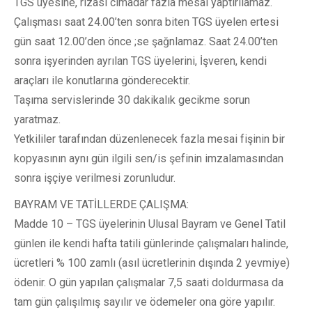
TGS üyesine, rızası cimadar fazia mesai yaptırılamaz.
Çalışması saat 24.00’ten sonra biten TGS üyelen ertesi
gün saat 12.00’den önce ;se şağnlamaz. Saat 24.00’ten
sonra işyerinden ayrılan TGS üyelerini, İşveren, kendi
araçları ile konutlarına gönderecektir.
Taşıma servislerinde 30 dakikalık gecikme sorun
yaratmaz.
Yetkililer tarafından düzenlenecek fazla mesai fişinin bir
kopyasının aynı gün ilgili sen/is şefinin imzalamasından
sonra işçiye verilmesi zorunludur.
BAYRAM VE TATİLLERDE ÇALIŞMA:
Madde 10 – TGS üyelerinin Ulusal Bayram ve Genel Tatil
günlen ile kendi hafta tatili günlerinde çalışmaları halinde,
ücretleri % 100 zamlı (asıl ücretlerinin dışında 2 yevmiye)
ödenir. O gün yapılan çalışmalar 7,5 saati doldurmasa da
tam gün çalışılmış sayılır ve ödemeler ona göre yapılır.