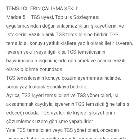
TEMSİLCİLERİN ÇALIŞMA ŞEKLİ:
Madde 5 – TGS üyesi, Toplu İş Sözleşmesi
uygulamasından doğan anlaşmazlıkları, şıkayetferını ve
isteklerini yazılı olarak TGS temsilcisine bildirir. TGS
temsilcisi, konuyu yetkıii kişilere yazılı olarak iletir. İşveren,
işveren vekili veya ilgili kişi, TGS temsilcisinin
başvurusunu 5 işgünü içinde görüşmek ve sonucu yazılı
olarak bildirme zorundadır.
TGS temsilcisinin konuyu çözümleyememesi halinde,
sorun yazılı olarak Sendikaya bildirilir.
Ayrıca, TGS işyeri temsilcileri ve TGS yöneticileri, işi
aksatmamak kaydıyla, işverenin TGS temsilciliğine tahsis
edeceği odada, TGS üyeleri ile kişisel şikayetlerini
çözümlemek üzere görüşme yapabilirler.
Yine TGS temsilcileri veya TGS yöneticileri, önceden
işverene, haber vermek suretiyle, mesai saatleri dışında,