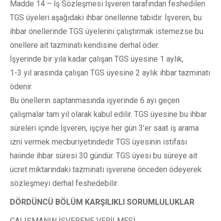
Madde 14 – İş Sözleşmesi İşveren tarafından feshedilen
TGS üyeleri aşağıdaki ihbar önellenne tabidir. İşveren, bu
ihbar önellerinde TGS üyelerini çalıştırmak istemezse bu
önellere ait tazminatı kendisine derhal öder.
İşyerinde bir yıla kadar çalışan TGS üyesine 1 aylık,
1-3 yıl arasında çalışan TGS üyesine 2 aylık ihbar tazminatı
ödenir.
Bu önellerin saptanmasında işyerinde 6 ayı geçen
çalışmalar tam yıl olarak kabul edilir. TGS üyesine bu ihbar
süreleri içinde İşveren, işçiye her gün 3’er saat iş arama
izni vermek mecburiyetindedir TGS üyesinin istifası
haiinde ihbar süresi 30 gündür. TGS üyesi bu süreye ait
ücret miktarındaki tazminatı işverene önceden ödeyerek
sözleşmeyi derhal feshedebilir.
DÖRDÜNCÜ BÖLÜM KARŞILIKLI SORUMLULUKLAR
ÇALIŞMANIN İŞVERENE VERİLMESİ: