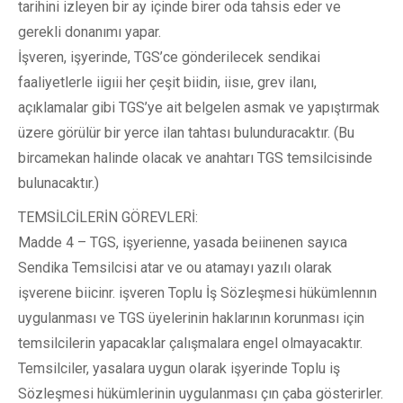
tarihini izleyen bir ay içinde birer oda tahsis eder ve
gerekli donanımı yapar.
İşveren, işyerinde, TGS’ce gönderilecek sendikai
faaliyetlerle iigıii her çeşit biidin, iisıe, grev ilanı,
açıklamalar gibi TGS’ye ait belgelen asmak ve yapıştırmak
üzere görülür bir yerce ilan tahtası bulunduracaktır. (Bu
bircamekan halinde olacak ve anahtarı TGS temsilcisinde
bulunacaktır.)
TEMSİLCİLERİN GÖREVLERİ:
Madde 4 – TGS, işyerienne, yasada beiinenen sayıca
Sendika Temsilcisi atar ve ou atamayı yazılı olarak
işverene biicinr. işveren Toplu İş Sözleşmesi hükümlennın
uygulanması ve TGS üyelerinin haklarının korunması için
temsilcilerin yapacaklar çalışmalara engel olmayacaktır.
Temsilciler, yasalara uygun olarak işyerinde Toplu iş
Sözleşmesi hükümlerinin uygulanması çın çaba gösterirler.