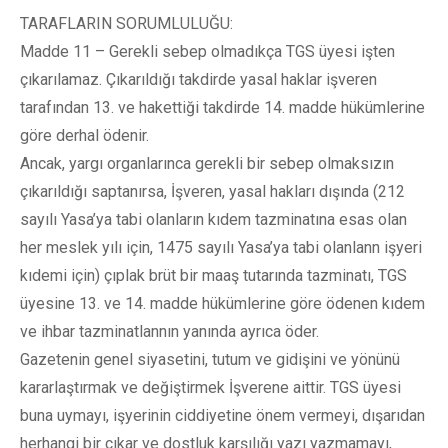
TARAFLARIN SORUMLULUĞU:
Madde 11 – Gerekli sebep olmadıkça TGS üyesi işten
çıkarılamaz. Çıkarıldığı takdirde yasal haklar işveren
tarafından 13. ve hakettiği takdirde 14. madde hükümlerine
göre derhal ödenir.
Ancak, yargı organlarınca gerekli bir sebep olmaksızın
çıkarıldığı saptanırsa, İşveren, yasal hakları dışında (212
sayılı Yasa’ya tabi olanların kıdem tazminatına esas olan
her meslek yılı için, 1475 sayılı Yasa’ya tabi olanlann işyeri
kıdemi için) çıplak brüt bir maaş tutarında tazminatı, TGS
üyesine 13. ve 14. madde hükümlerine göre ödenen kıdem
ve ihbar tazminatlannın yanında ayrıca öder.
Gazetenin genel siyasetini, tutum ve gidişini ve yönünü
kararlaştırmak ve değiştirmek İşverene aittir. TGS üyesi
buna uymayı, işyerinin ciddiyetine önem vermeyi, dışarıdan
herhangi bir çıkar ve dostluk karşılığı yazı yazmamayı,