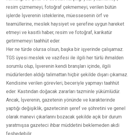
resim çizmemeyi, fotoğraf çekmemeyi, verilen bütün
işlerde İşverenin isteklerine, müessesenin örf ve
teamüllerine, meslek haysiyet ve şerefine uygun hareket
etmeyi ve kasıtlı haber, resim ve fotoğraf, karikatür
getirmemeyi taahhüt eder.
Her ne türde olursa olsun, başka bir işyerinde çalışamaz.
TGS üyesi meslek ve vazifesi ile ilgili her türlü ihmalden
sorumlu olup, İşverenin kendi branşları içinde, ilgili
müdürlerden aldığı talimattan hiçbir şekilde dışarı çıkamaz.
Kendisine verilen görevleri, beceriyle yapmayı taahhüt
eder. Kastından doğacak zararları tazminle yükümlüdür.
Ancak, İşverenin, gazetenin yönünde ve karakterinde
yaptığı değişiklik, gazetecinin şeref ve şöhretini ve genel
olarak manevi çıkarlannı bozacak şekilde açık bir durum
yaratmışsa gazeteci ihbar müddetini beklemeden akdi
feshedebilir.