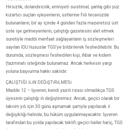
Hırsızlık, dolandırıcılık, emniyeti suistimal, şantaj gibi yüz
kızartıcı suçlan işleyenlerin, üstlerine fiili tecavüzde
bulunanların, bir ay içinde 4 günden fazla mazeretsiz üst
üste işe gelmeyenlerin, çalıştığı gazetesini alet etmek
suretiyle maddi menfaat sağlayanlann iş sözleşmeleri
sayılan İDU hususlar TGS’ye bildirilerek feshedilebilir. Bu
durumda, sözleşmesi feshedilen kişi, ihbar ve kıdem
(tazminatı isteğinde bulunamaz. Ancak herkesin yargı
yoluna başvurma hakkı saklıdır.
ÇALIŞTIĞI iLiN DEĞiŞTiRiLMESi:
Madde 12 – İşveren, kendi yazılı rızası olmadıkça TGS
üyesinin çalıştığı ili değiştiremez. Ancak, geçici olarak bir
takvim yılı için 30 günü aşmamak şartıyla yapılacak il
değişikliği halinde, bu hüküm uygulanmayacaktır. İşveren
tarafından bu yolda yapılacak teklifi geçici haller hariç, TGS