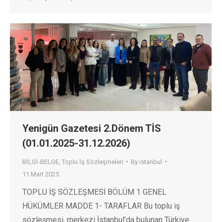
Yenigün Gazetesi 2.Dönem TİS
(01.01.2025-31.12.2026)
BİLGİ-BELGE
,
Toplu İş Sözleşmeleri
By
istanbul
11 Mart 2025
TOPLU İŞ SÖZLEŞMESİ BÖLÜM 1 GENEL
HÜKÜMLER MADDE 1- TARAFLAR Bu toplu iş
sözleşmesi, merkezi İstanbul’da bulunan Türkiye