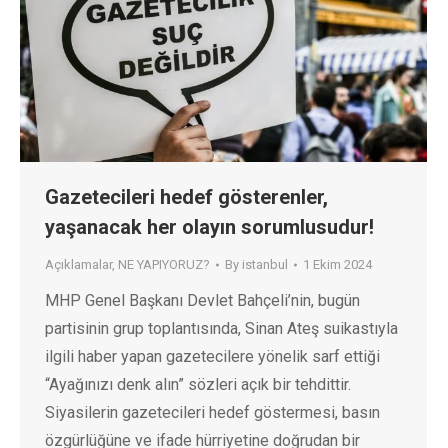
Gazetecileri hedef gösterenler,
yaşanacak her olayın sorumlusudur!
Açıklamalar
,
NE YAPIYORUZ?
By
istanbul
1 Ekim 2024
MHP Genel Başkanı Devlet Bahçeli’nin, bugün
partisinin grup toplantısında, Sinan Ateş suikastıyla
ilgili haber yapan gazetecilere yönelik sarf ettiği
“Ayağınızı denk alın” sözleri açık bir tehdittir.
Siyasilerin gazetecileri hedef göstermesi, basın
özgürlüğüne ve ifade hürriyetine doğrudan bir