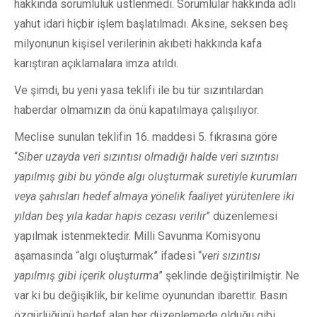
hakkında sorumluluk üstlenmedi. Sorumlular hakkında adli
yahut idari hiçbir işlem başlatılmadı. Aksine, seksen beş
milyonunun kişisel verilerinin akıbeti hakkında kafa
karıştıran açıklamalara imza atıldı.
Ve şimdi, bu yeni yasa teklifi ile bu tür sızıntılardan
haberdar olmamızın da önü kapatılmaya çalışılıyor.
Meclise sunulan teklifin 16. maddesi 5. fıkrasına göre
“
Siber uzayda veri sızıntısı olmadığı halde veri sızıntısı
yapılmış gibi bu yönde algı oluşturmak suretiyle kurumları
veya şahısları hedef almaya yönelik faaliyet yürütenlere iki
yıldan beş yıla kadar hapis cezası verilir
” düzenlemesi
yapılmak istenmektedir. Milli Savunma Komisyonu
aşamasında “algı oluşturmak” ifadesi “
veri sızıntısı
yapılmış gibi içerik oluşturma
” şeklinde değiştirilmiştir. Ne
var ki bu değişiklik, bir kelime oyunundan ibarettir. Basın
özgürlüğünü hedef alan her düzenlemede olduğu gibi