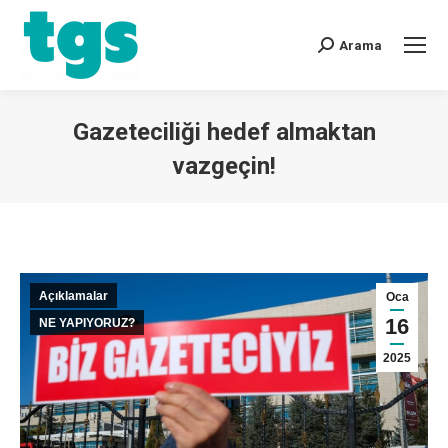
Arama
Gazeteciliği hedef almaktan
vazgeçin!
You are here:
Açıklamalar
Oca
16
NE YAPIYORUZ?
2025