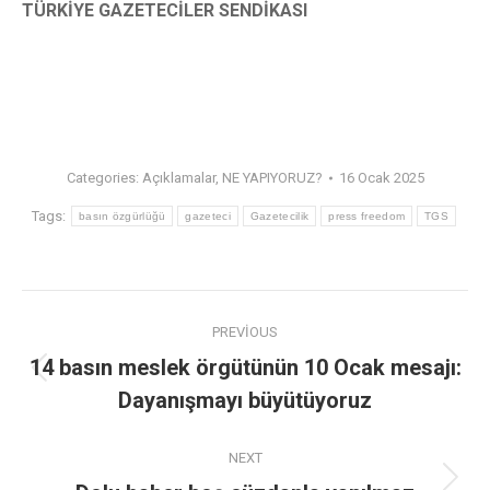
TÜRKİYE GAZETECİLER SENDİKASI
Categories:
Açıklamalar
,
NE YAPIYORUZ?
16 Ocak 2025
Tags:
basın özgürlüğü
gazeteci
Gazetecilik
press freedom
TGS
PREVIOUS
14 basın meslek örgütünün 10 Ocak mesajı:
Dayanışmayı büyütüyoruz
NEXT