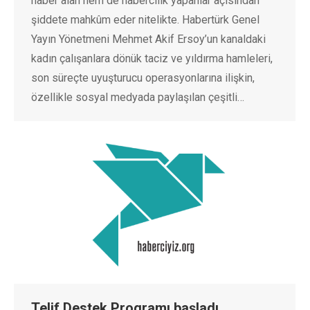
haber alan hem de habercilik yapanlar açısından
şiddete mahkûm eder nitelikte. Habertürk Genel
Yayın Yönetmeni Mehmet Akif Ersoy’un kanaldaki
kadın çalışanlara dönük taciz ve yıldırma hamleleri,
son süreçte uyuşturucu operasyonlarına ilişkin,
özellikle sosyal medyada paylaşılan çeşitli…
Telif Destek Programı başladı