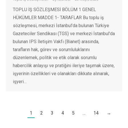
TOPLU İŞ SÖZLEŞMESİ BÖLÜM 1 GENEL
HÜKÜMLER MADDE 1- TARAFLAR Bu toplu iş
sözleşmesi, merkezi İstanbul’da bulunan Türkiye
Gazeteciler Sendikası (TGS) ve merkezi İstanbul’da
bulunan IPS İletişim Vakfı (Bianet) arasında,
tarafların hak, görev ve sorumluluklarını
düzenlemek, politik ve etik olarak sorumlu
habercilik anlayışı ve pratiğini ileriye taşımak üzere,
işyerinin özellikleri ve olanakları dikkate alınarak,
işyeri…
1
2
3
4
5
…
14
→