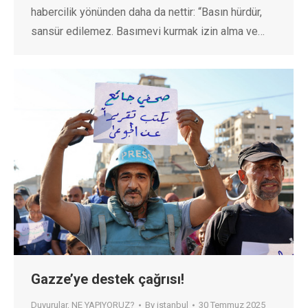
habercilik yönünden daha da nettir: “Basın hürdür,
sansür edilemez. Basımevi kurmak izin alma ve…
Gazze’ye destek çağrısı!
Duyurular
,
NE YAPIYORUZ?
By
istanbul
30 Temmuz 2025