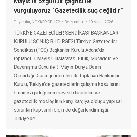
Mayıs’ın özgürlük çağrısı ile
vurguluyoruz “Gazetecilik suç değildir”
Duyurular
,
NE YAPIYORUZ?
By
istanbul
10 Nisan 2026
TÜRKİYE GAZETECİLER SENDİKASI BAŞKANLAR
KURULU SONUÇ BİLDİRGESİ Türkiye Gazeteciler
Sendikası (TGS) Başkanlar Kurulu Adana’da
toplandı. 1 Mayıs Uluslararası Birlik, Mücadele ve
Dayanışma Günü ile 3 Mayıs Dünya Basın
Özgürlüğü Günü gündemleri ile toplanan Başkanlar
Kurulu, Türkiye’de gazetecilerin çalışma koşullarını,
basın özgürlüğünün mevcut durumunu ve
gazetecilik mesleğinin karşı karşıya olduğu yapısal
sorunları kapsamlı biçimde değerlendirmiştir.
Türkiye’de…