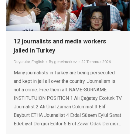
12 journalists and media workers
jailed in Turkey
Duyurular
,
English
By
genelmerkez
22 Temmuz 2026
Many journalists in Turkey are being persecuted
and kept in jail all over the country. Journalism is
not a crime. Free them all. NAME-SURNAME
INSTITUTUION POSITION 1 Ali Çağatay Ekotürk TV
Journalist 2 Ali Ünal Zaman Columnist 3 Elif
Bayburt ETHA Journalist 4 Erdal Süsem Eylül Sanat
Edebiyat Dergisi Editor 5 Erol Zavar Odak Dergisi…