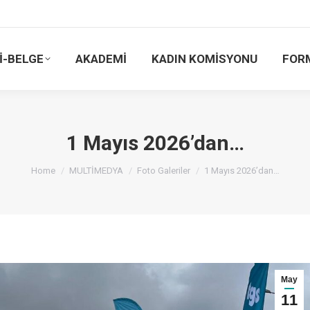
İ-BELGE
AKADEMİ
KADIN KOMİSYONU
FOR
1 Mayıs 2026’dan…
You are here:
Home
MULTİMEDYA
Foto Galeriler
1 Mayıs 2026’dan…
May
11