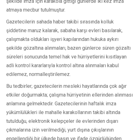
şekilde imza için karakola gittiği günlerde iki kez imza
atmaya mecbur tutulmuştur.
Gazetecilerin sahada haber takibi sırasında kolluk
şiddetine maruz kalarak, sabaha karşı evleri basılarak,
çalışmakta oldukları işyeri kapılarından hukuka aykırı
şekilde gözaltına alınmaları, bazen günlerce süren gözaltı
süreleri sonucunda temel hak ve hürriyetlerini kısıtlayan
adli kontrol kararlarıyla kontrol altına alınmaları kabul
edilemez, normalleştirilemez.
Bu tedbirler; gazetecilerin mesleki hayatlarında çok ağır
etkiler doğurmakta; çalışma hürriyetinin ellerinden alınması
anlamına gelmektedir. Gazetecilerinin haftalık imza
yükümlülükleri ile mahalle karakollarının takibi altında
tutulduğu, elektronik kelepçeler ile evlerinden dışarı
çıkmalarına izin verilmediği, yurt dışına çıkışlarının
engellendiği bir ülkede basın ve ifade özgürlüğünden