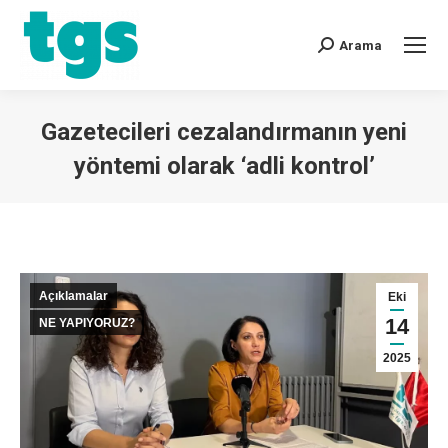
Arama
Gazetecileri cezalandırmanın yeni
yöntemi olarak ‘adli kontrol’
You are here:
Açıklamalar
Eki
14
NE YAPIYORUZ?
2025