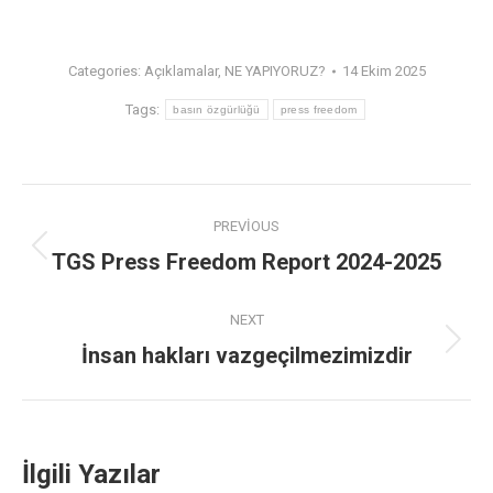
Categories:
Açıklamalar
,
NE YAPIYORUZ?
14 Ekim 2025
Tags:
basın özgürlüğü
press freedom
PREVIOUS
TGS Press Freedom Report 2024-2025
NEXT
İnsan hakları vazgeçilmezimizdir
İlgili Yazılar