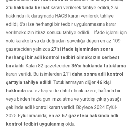
3’ü hakkında beraat
kararı verilerek tahliye edildi, 2’si
hakkında ilk duruşmada HAGB kararı verilerek tahliye
edildi, 6’sı ise herhangi bir tedbir uygulanmasına karar
verilmeksizin itiraz sonucu tahliye edildi. İfade işlemi için
yolu karakola ya da doğrudan savcılığa düşen en az 109
gazeteciden yalnızca
27
’si ifade i
şleminden sonra
herhangi bir adli kontrol tedbiri olmaks
ız
ın serbest
b
ırak
ıld
ı
. Kalan 82 gazeteciden
36
’s
ı hakk
ında tutuklama
kararı verildi. Bu isimlerden
21
’i daha sonra adli kontrol
şartıyla tahliye edildi
. Tutuklanmayan diğer
46 kişi
hakkında
ise ev hapsi de dahil olmak üzere, haftada bir
veya birden fazla gün imza atma ve yurtdışı çıkış yasağı
şeklinde adli kontrol kararı verildi. Böylece 2024 Eylül-
2025 Eylül arasında;
en az 67 gazeteci hakkında adli
kontrol tedbiri uygulanmış
oldu.