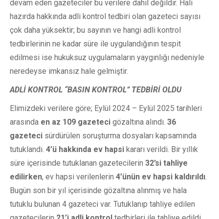
devam eden gazeteciler bu verilere dahil değildir. Hali
hazırda hakkında adli kontrol tedbiri olan gazeteci sayısı
çok daha yüksektir; bu sayının ve hangi adli kontrol
tedbirlerinin ne kadar süre ile uygulandığının tespit
edilmesi ise hukuksuz uygulamaların yaygınlığı nedeniyle
neredeyse imkansız hale gelmiştir.
ADLİ KONTROL “BASIN KONTROL” TEDBİRİ OLDU
Elimizdeki verilere göre; Eylül 2024 – Eylül 2025 tarihleri
arasında
en az 109 gazeteci
gözaltına alındı.
36
gazeteci
sürdürülen soruşturma dosyaları kapsamında
tutuklandı.
4’ü hakkında ev hapsi
kararı verildi. Bir yıllık
süre içerisinde tutuklanan gazetecilerin
32’si tahliye
edilirken
, ev hapsi verilenlerin
4’ünün ev hapsi kaldırıldı
.
Bugün son bir yıl içerisinde gözaltına alınmış ve hala
tutuklu bulunan 4 gazeteci var. Tutuklanıp tahliye edilen
gazetecilerin
21’i adli kontrol
tedbirleri ile tahliye edildi,