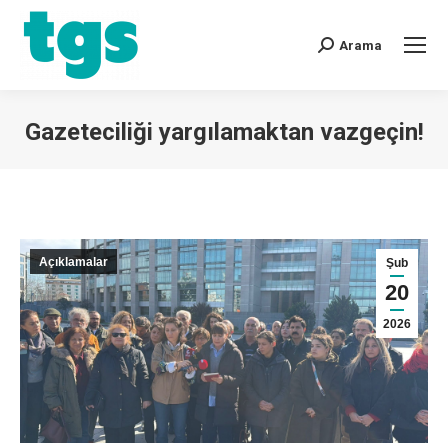
Arama
Gazeteciliği yargılamaktan vazgeçin!
You are here:
Açıklamalar
Şub
20
2026