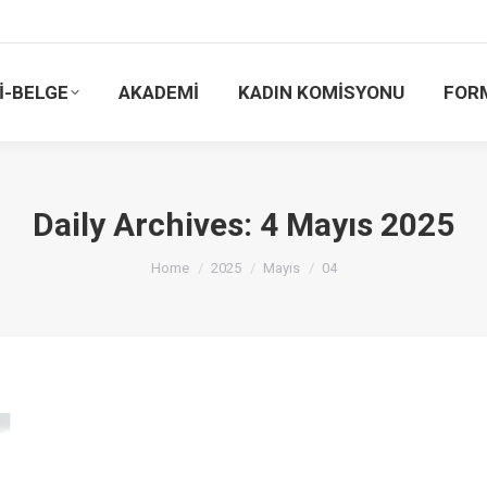
İ-BELGE
AKADEMİ
KADIN KOMİSYONU
FOR
Daily Archives:
4 Mayıs 2025
You are here:
Home
2025
Mayıs
04