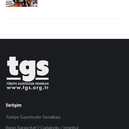
İletişim
Türkiye Gazeteciler Sendikası
Basın Sarayı Kat:2 Cağaloğlu / İstanbul