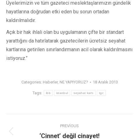
Üyelerimizin ve tüm gazeteci meslektaşlarımızın gündelik
hayatlarına doğrudan etki eden bu sorun ortadan
kaldırılmalıdır.
Açık bir hak ihlali olan bu uygulamanın çifte bir standart
yarattığını da hatırlatarak gazetecilerin ücretsiz seyahat
kartlarına getirilen sınırlandırmanın acil olarak kaldırılmasını
istiyoruz.”
Categories:
Haberler
,
NE YAPIYORUZ?
18 Aralık 2013
Tags:
ibb
istanbul
seyahat kartı
tgc
PREVIOUS
‘Cinnet’ değil cinayet!