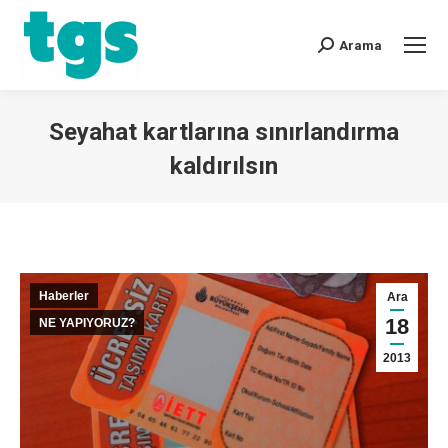
Arama
Seyahat kartlarına sınırlandırma
kaldırılsın
You are here:
Haberler
Ara
18
NE YAPIYORUZ?
2013