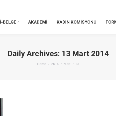
İ-BELGE
AKADEMİ
KADIN KOMİSYONU
FOR
Daily Archives:
13 Mart 2014
You are here:
Home
2014
Mart
13