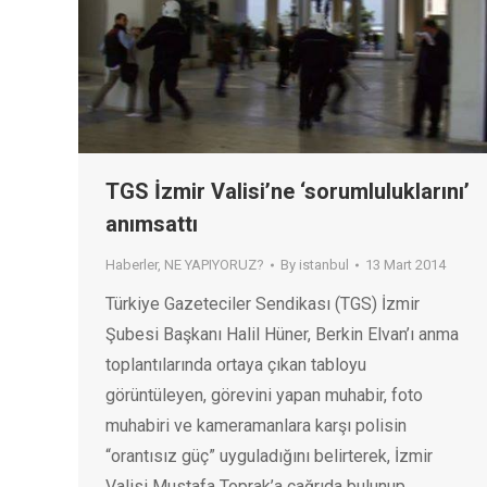
TGS İzmir Valisi’ne ‘sorumluluklarını’
anımsattı
Haberler
,
NE YAPIYORUZ?
By
istanbul
13 Mart 2014
Türkiye Gazeteciler Sendikası (TGS) İzmir
Şubesi Başkanı Halil Hüner, Berkin Elvan’ı anma
toplantılarında ortaya çıkan tabloyu
görüntüleyen, görevini yapan muhabir, foto
muhabiri ve kameramanlara karşı polisin
“orantısız güç” uyguladığını belirterek, İzmir
Valisi Mustafa Toprak’a çağrıda bulunup