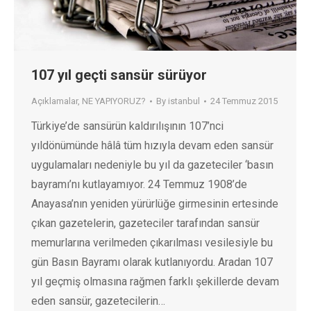
107 yıl geçti sansür sürüyor
Açıklamalar
,
NE YAPIYORUZ?
By
istanbul
24 Temmuz 2015
Türkiye’de sansürün kaldırılışının 107’nci
yıldönümünde hâlâ tüm hızıyla devam eden sansür
uygulamaları nedeniyle bu yıl da gazeteciler ‘basın
bayramı’nı kutlayamıyor. 24 Temmuz 1908’de
Anayasa’nın yeniden yürürlüğe girmesinin ertesinde
çıkan gazetelerin, gazeteciler tarafından sansür
memurlarına verilmeden çıkarılması vesilesiyle bu
gün Basın Bayramı olarak kutlanıyordu. Aradan 107
yıl geçmiş olmasına rağmen farklı şekillerde devam
eden sansür, gazetecilerin…