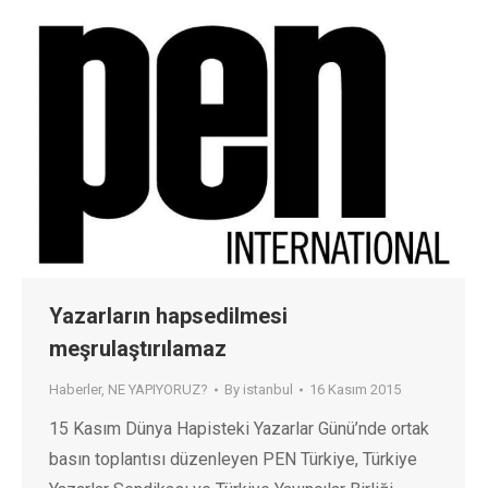
Yazarların hapsedilmesi
meşrulaştırılamaz
Haberler
,
NE YAPIYORUZ?
By
istanbul
16 Kasım 2015
15 Kasım Dünya Hapisteki Yazarlar Günü’nde ortak
basın toplantısı düzenleyen PEN Türkiye, Türkiye