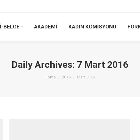
İ-BELGE
AKADEMİ
KADIN KOMİSYONU
FOR
Daily Archives:
7 Mart 2016
You are here:
Home
2016
Mart
07