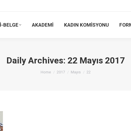
İ-BELGE
AKADEMİ
KADIN KOMİSYONU
FOR
Daily Archives:
22 Mayıs 2017
You are here:
Home
2017
Mayıs
22