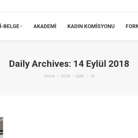
İ-BELGE
AKADEMİ
KADIN KOMİSYONU
FOR
Daily Archives:
14 Eylül 2018
You are here:
Home
2018
Eylül
14