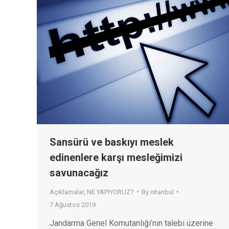
Sansürü ve baskıyı meslek
edinenlere karşı mesleğimizi
savunacağız
Açıklamalar
,
NE YAPIYORUZ?
By
istanbul
7 Ağustos 2019
Jandarma Genel Komutanlığı’nın talebi üzerine