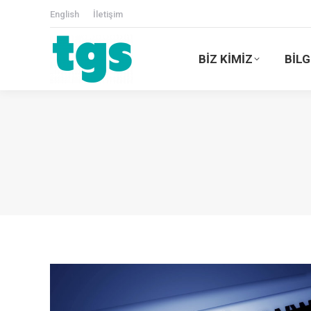
English
İletişim
BİZ KİMİZ
BİLG