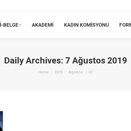
İ-BELGE
AKADEMİ
KADIN KOMİSYONU
FOR
Daily Archives:
7 Ağustos 2019
You are here:
Home
2019
Ağustos
07