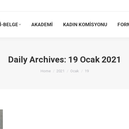
İ-BELGE
AKADEMİ
KADIN KOMİSYONU
FOR
Daily Archives:
19 Ocak 2021
You are here:
Home
2021
Ocak
19