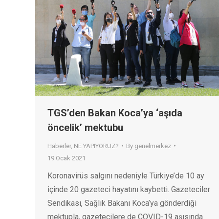
TGS’den Bakan Koca’ya ‘aşıda
öncelik’ mektubu
Haberler
,
NE YAPIYORUZ?
By
genelmerkez
19 Ocak 2021
Koronavirüs salgını nedeniyle Türkiye’de 10 ay
içinde 20 gazeteci hayatını kaybetti. Gazeteciler
Sendikası, Sağlık Bakanı Koca’ya gönderdiği
mektupla, gazetecilere de COVID-19 aşısında