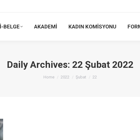
İ-BELGE
AKADEMİ
KADIN KOMİSYONU
FOR
Daily Archives:
22 Şubat 2022
You are here:
Home
2022
Şubat
22