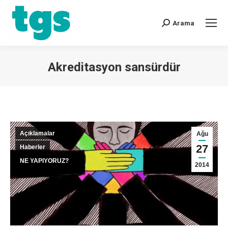
Arama
Akreditasyon sansürdür
You are here:
Açıklamalar
Ağu
27
Haberler
NE YAPIYORUZ?
2014