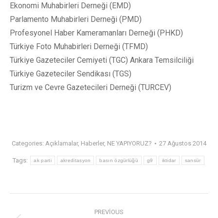
Ekonomi Muhabirleri Derneği (EMD)
Parlamento Muhabirleri Derneği (PMD)
Profesyonel Haber Kameramanları Derneği (PHKD)
Türkiye Foto Muhabirleri Derneği (TFMD)
Türkiye Gazeteciler Cemiyeti (TGC) Ankara Temsilciliği
Türkiye Gazeteciler Sendikası (TGS)
Turizm ve Cevre Gazetecileri Derneği (TURCEV)
Categories:
Açıklamalar
,
Haberler
,
NE YAPIYORUZ?
27 Ağustos 2014
Tags:
ak parti
akreditasyon
basın özgürlüğü
g9
iktidar
sansür
PREVIOUS