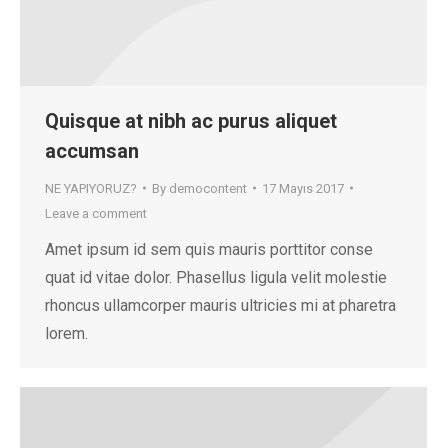
Quisque at nibh ac purus aliquet
accumsan
NE YAPIYORUZ?
By
democontent
17 Mayıs 2017
Leave a comment
Amet ipsum id sem quis mauris porttitor conse
quat id vitae dolor. Phasellus ligula velit molestie
rhoncus ullamcorper mauris ultricies mi at pharetra
lorem.