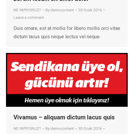
NE YAPIYORUZ?
By
democontent
30 Ocak 2016
Leave a comment
Duis ornare, est at mollis for libero mollis orci vitae
dictum lacus quis neque lectus vel neque.
Vivamus – aliquam dictum lacus quis
NE YAPIYORUZ?
By
democontent
30 Ocak 2016