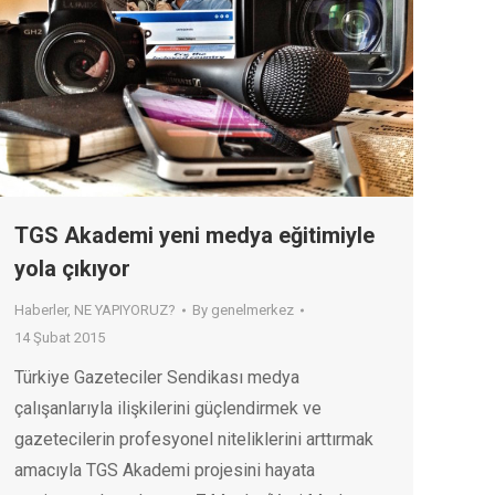
TGS Akademi yeni medya eğitimiyle
yola çıkıyor
Haberler
,
NE YAPIYORUZ?
By
genelmerkez
14 Şubat 2015
Türkiye Gazeteciler Sendikası medya
çalışanlarıyla ilişkilerini güçlendirmek ve
gazetecilerin profesyonel niteliklerini arttırmak
amacıyla TGS Akademi projesini hayata