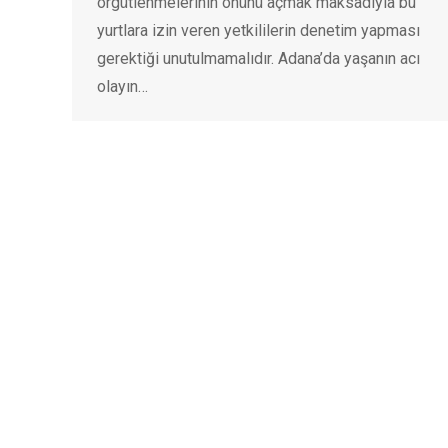
örgütlenmelerinin önünü açmak maksadıyla bu
yurtlara izin veren yetkililerin denetim yapması
gerektiği unutulmamalıdır. Adana’da yaşanın acı
olayın…