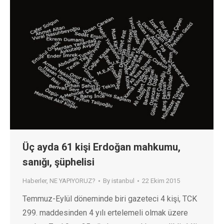
Üç ayda 61 kişi Erdoğan mahkumu,
sanığı, şüphelisi
Haberler
,
NE YAPIYORUZ?
By
istanbul
22 Ekim 2015
Temmuz-Eylül döneminde biri gazeteci 4 kişi, TCK
299. maddesinden 4 yılı ertelemeli olmak üzere