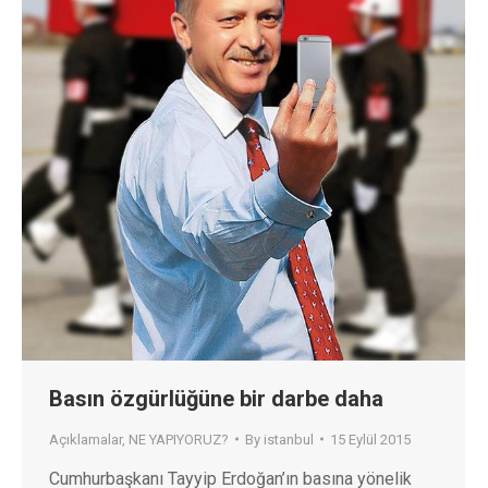
Basın özgürlüğüne bir darbe daha
Açıklamalar
,
NE YAPIYORUZ?
By
istanbul
15 Eylül 2015
Cumhurbaşkanı Tayyip Erdoğan’ın basına yönelik