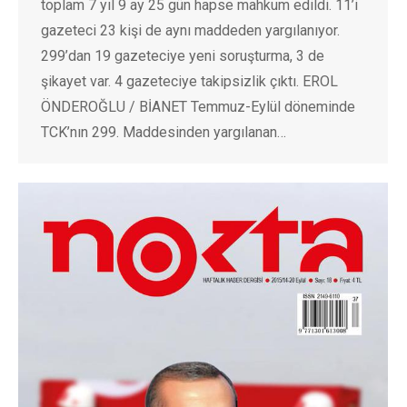
toplam 7 yıl 9 ay 25 gün hapse mahkum edildi. 11’i
gazeteci 23 kişi de aynı maddeden yargılanıyor.
299’dan 19 gazeteciye yeni soruşturma, 3 de
şikayet var. 4 gazeteciye takipsizlik çıktı. EROL
ÖNDEROĞLU / BİANET Temmuz-Eylül döneminde
TCK’nın 299. Maddesinden yargılanan…