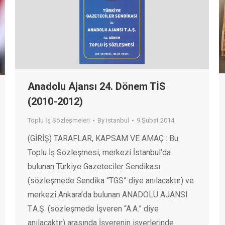
Anadolu Ajansı 24. Dönem TİS
(2010-2012)
Toplu İş Sözleşmeleri
By
istanbul
9 Şubat 2014
(GİRİŞ) TARAFLAR, KAPSAM VE AMAÇ : Bu
Toplu İş Sözleşmesi, merkezi İstanbul’da
bulunan Türkiye Gazeteciler Sendikası
(sözleşmede Sendika “TGS” diye anılacaktır) ve
merkezi Ankara’da bulunan ANADOLU AJANSI
T.A.Ş. (sözleşmede İşveren “A.A.” diye
anılacaktır) arasında İşverenin işyerlerinde