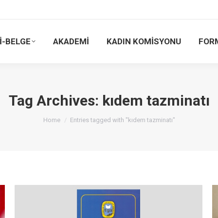
İ-BELGE
AKADEMİ
KADIN KOMİSYONU
FOR
Tag Archives:
kıdem tazminatı
You are here:
Home
Entries tagged with "kıdem tazminatı"