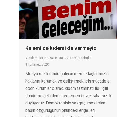
Kalemi de kıdemi de vermeyiz
Açıklamalar
,
NE YAPIYORUZ?
By
istanbul
1 Temmuz 2020
Medya sektöründe çalışan meslektaşlarımızın
haklarını korumak ve geliştirmek için mücadele
eden kurumlar olarak, kıdem tazminatı ile ilgili
gündeme getirilen önerilerden büyük rahatsızlık
duyuyoruz. Demokrasinin vazgeçilmezi olan
basın özgürlüğünün önündeki engelleri