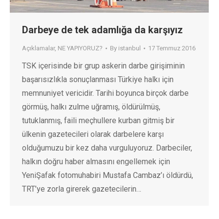
Darbeye de tek adamlığa da karşıyız
Açıklamalar
,
NE YAPIYORUZ?
By
istanbul
17 Temmuz 2016
TSK içerisinde bir grup askerin darbe girişiminin
başarısızlıkla sonuçlanması Türkiye halkı için
memnuniyet vericidir. Tarihi boyunca birçok darbe
görmüş, halkı zulme uğramış, öldürülmüş,
tutuklanmış, faili meçhullere kurban gitmiş bir
ülkenin gazetecileri olarak darbelere karşı
olduğumuzu bir kez daha vurguluyoruz. Darbeciler,
halkın doğru haber almasını engellemek için
YeniŞafak fotomuhabiri Mustafa Cambaz’ı öldürdü,
TRT’ye zorla girerek gazetecilerin…