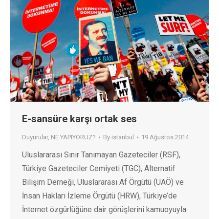
E-sansüre karşı ortak ses
Duyurular
,
NE YAPIYORUZ?
By
istanbul
19 Ağustos 2014
Uluslararası Sınır Tanımayan Gazeteciler (RSF),
Türkiye Gazeteciler Cemiyeti (TGC), Alternatif
Bilişim Derneği, Uluslararası Af Örgütü (UAÖ) ve
İnsan Hakları İzleme Örgütü (HRW), Türkiye’de
İnternet özgürlüğüne dair görüşlerini kamuoyuyla