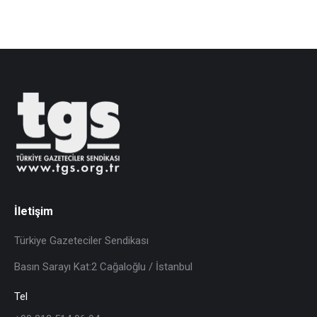
İletişim
Türkiye Gazeteciler Sendikası
Basın Sarayı Kat:2 Cağaloğlu / İstanbul
Tel