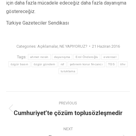
için daha fazla mücadele edeceğiz daha fazla dayanışma
göstereceğiz.
Türkiye Gazeteciler Sendikası
Categories:
Açıklamalar
,
NE YAPIYORUZ?
21 Haziran 2016
Tags:
ahmet nesin
dayanışma
Erol Önderoğlu
evrensel
özgür basın
özgür gündem
rsf
şebnem korur fincancı
TGS
tihv
tutuklama
PREVIOUS
Cumhuriyet’te çözüm toplusözleşmedir
NEXT