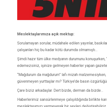
Meslektaşlarımıza açık mektup:
Sorulamayan sorular, müdahale edilen yayınlar, baskılar
çalışanları hiç bu kadar kötü durumda olmamıştı…
Şimdi hazır tüm ülke medyanın durumunu konuşurken, “
edemezsiniz, işinize gelmeyen haberler yapan gazetecil
“Mağdurum da mağdurum” lafı mizah malzemesiyken, biz
güvenmeyen yurttaşlar mı? Türkiye’de basın özgürlüğü
Çare biziz arkadaşlar. Dert bizde, derman da bizde…
Haberlerimiz sansürlenmeye çalışıldığında birlikte karş
meslektaşımızı vermeyerek bir şeyleri değiştirebiliriz.