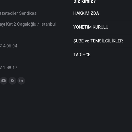
Biz kimiz?
azeteciler Sendikası
HAKKIMIZDA
ayı Kat:2 Cağaloğlu / İstanbul
YÖNETİM KURULU
ŞUBE ve TEMSİLCİLİKLER
514 06 94
TARİHÇE
511 48 17
n: