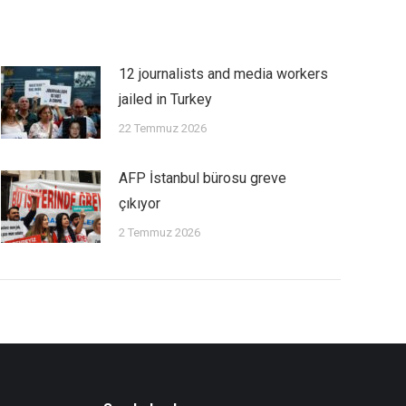
12 journalists and media workers
jailed in Turkey
22 Temmuz 2026
AFP İstanbul bürosu greve
çıkıyor
2 Temmuz 2026