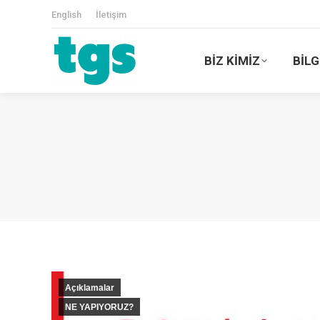
English
İletişim
BİZ KİMİZ
BİLG
Açıklamalar
NE YAPIYORUZ?