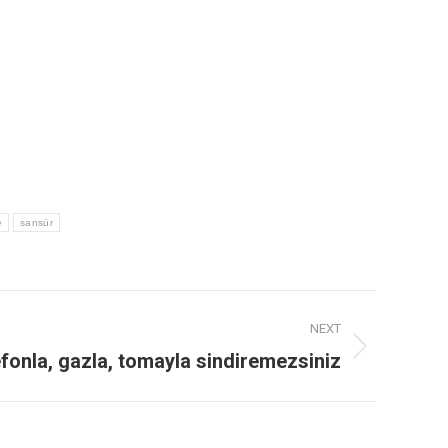
e
sansür
NEXT
fonla, gazla, tomayla sindiremezsiniz