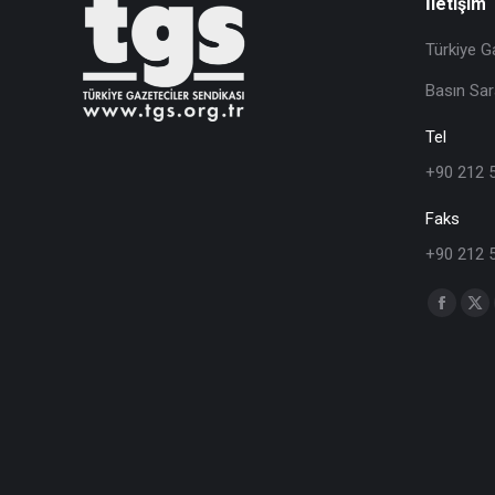
İletişim
Türkiye G
Basın Sar
Tel
+90 212 
Faks
+90 212 
Find us o