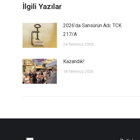
İlgili Yazılar
2026’da Sansürün Adı: TCK
217/A
24 Temmuz 2026
Kazandık!
18 Temmuz 2026