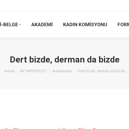
İ-BELGE
AKADEMİ
KADIN KOMİSYONU
FOR
Dert bizde, derman da bizde
You are here:
Home
NE YAPIYORUZ?
Açıklamalar
Dert bizde, derman da bizde