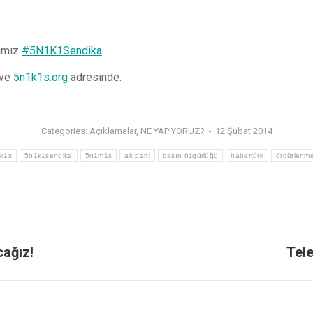
nımız
#5N1K1Sendika
.
 ve
5n1k1s.org
adresinde.
Categories:
Açıklamalar
,
NE YAPIYORUZ?
12 Şubat 2014
k1s
5n1k1sendika
5n1m1s
ak parti
basın özgürlüğü
habertürk
örgütlenm
cağız!
Tele