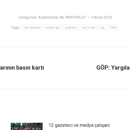
Categories:
Açıklamalar
,
NE YAPIYORUZ?
1 Nisan 2016
Tags:
Can Dündar
erdem gül
gazeteci
mit tır'ları
tgc
TGS
rının basın kartı
GÖP: Yargıla
12 gazeteci ve medya çalışanı