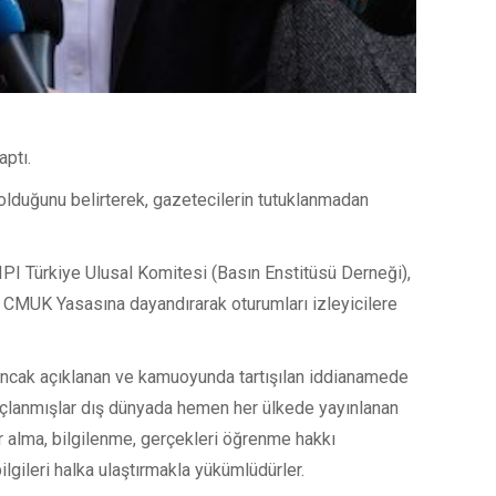
ptı.
 olduğunu belirterek, gazetecilerin tutuklanmadan
IPI Türkiye Ulusal Komitesi (Basın Enstitüsü Derneği),
ve CMUK Yasasına dayandırarak oturumları izleyicilere
cak açıklanan ve kamuoyunda tartışılan iddianamede
suçlanmışlar dış dünyada hemen her ülkede yayınlanan
er alma, bilgilenme, gerçekleri öğrenme hakkı
ilgileri halka ulaştırmakla yükümlüdürler.