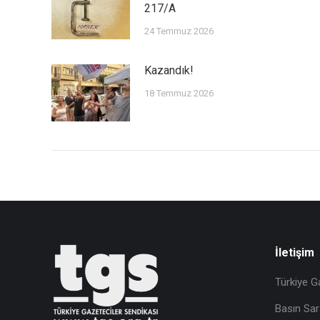
217/A
24 Temmuz 2026
Kazandık!
18 Temmuz 2026
İletişim
Türkiye G
Basın Sar