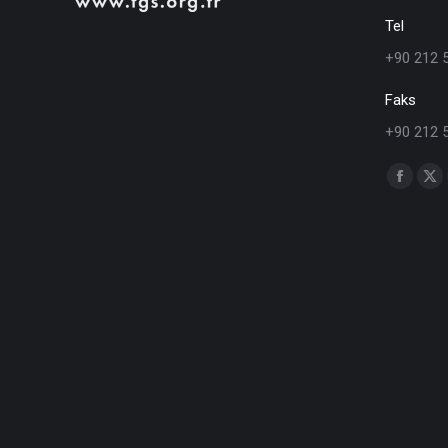
Tel
+90 212 
Faks
+90 212 
Find us o