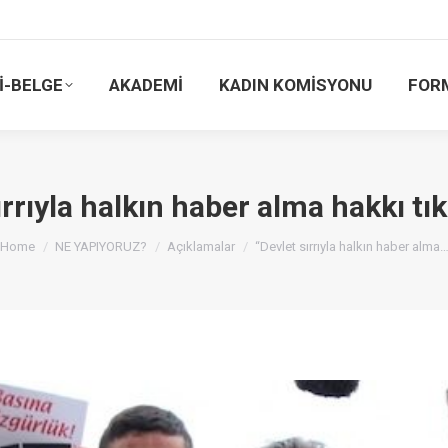
İ-BELGE
AKADEMİ
KADIN KOMİSYONU
FOR
ırrıyla halkın haber alma hakkı t
You are here:
Home
NE YAPIYORUZ?
Açıklamalar
“Devlet sırrıyla halkın haber alma