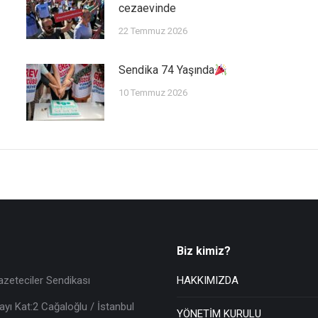
cezaevinde
22 Temmuz 2026
Sendika 74 Yaşında
10 Temmuz 2026
Biz kimiz?
azeteciler Sendikası
HAKKIMIZDA
ayı Kat:2 Cağaloğlu / İstanbul
YÖNETİM KURULU