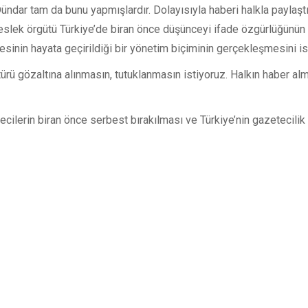
ündar tam da bunu yapmışlardır. Dolayısıyla haberi halkla paylaş
eslek örgütü Türkiye’de biran önce düşünceyi ifade özgürlüğünün ö
kesinin hayata geçirildiği bir yönetim biçiminin gerçekleşmesini is
ürü gözaltına alınmasın, tutuklanmasın istiyoruz. Halkın haber alma
cilerin biran önce serbest bırakılması ve Türkiye’nin gazetecilik