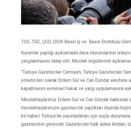
TGS, TGC, ÇGD, DİSK Basın İş ve Basın Enstitüsü Dern
Kurumlar yaptığı açıklamada dava oturumlarının izleyic
yargılanmasını talep etti. Meslek örgütlerinin açıklamas
“Türkiye Gazeteciler Cemiyeti, Türkiye Gazeteciler Se
yöneticileri olarak Erdem Gül ve Can Dündar aleyhine aç
kapatmasını evrensel hukuk ve yargı uygulamasına aykı
Meslektaşlarımız Erdem Gül ve Can Dündar hakkında 
meslektaşlarımızın gazetecilik yaptıkları dışında hiç
bir haberi Türkiye’de yayınladıkları için suçlu durumu
gazetecinin görevidir. Gazeteciler halk adına iktidarı, 