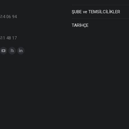
ŞUBE ve TEMSİLCİLİKLER
514 06 94
TARİHÇE
511 48 17
n: