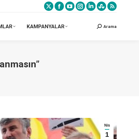
MLAR
KAMPANYALAR
Arama
ıkanmasın”
…
Nis
1