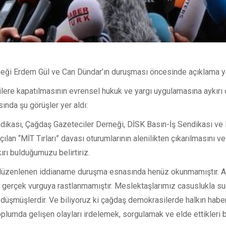
eği Erdem Gül ve Can Dündar’ın duruşması öncesinde açıklama ya
ilere kapatılmasının evrensel hukuk ve yargı uygulamasına aykırı
ında şu görüşler yer aldı:
ndikası, Çağdaş Gazeteciler Derneği, DİSK Basın-İş Sendikası ve 
ılan “MİT Tırları” davası oturumlarının alenilikten çıkarılmasını 
rı bulduğumuzu belirtiriz.
düzenlenen iddianame duruşma esnasında henüz okunmamıştır. An
bir gerçek vurguya rastlanmamıştır. Meslektaşlarımız casuslukla 
na düşmüşlerdir. Ve biliyoruz ki çağdaş demokrasilerde halkın hab
toplumda gelişen olayları irdelemek, sorgulamak ve elde ettikleri b