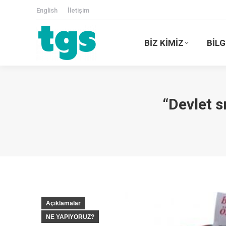
English
İletişim
BİZ KİMİZ
BİLG
“Devlet s
Açıklamalar
NE YAPIYORUZ?