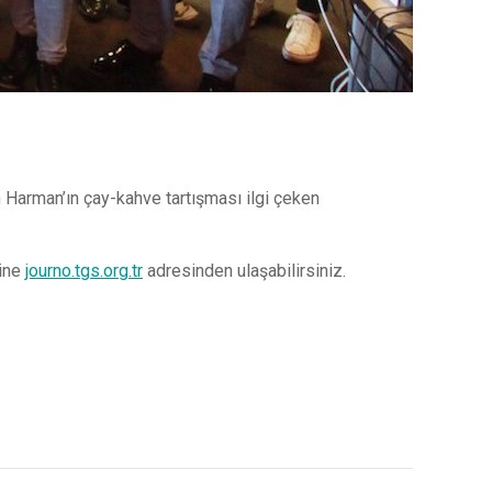
n Harman’ın çay-kahve tartışması ilgi çeken
ğine
journo.tgs.org.tr
adresinden ulaşabilirsiniz.