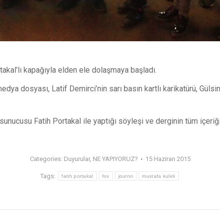
rtakal’lı kapağıyla elden ele dolaşmaya başladı.
ya dosyası, Latif Demirci’nin sarı basın kartlı karikatürü, Gülsi
unucusu Fatih Portakal ile yaptığı söyleşi ve derginin tüm içeri
Categories:
Duyurular
,
NE YAPIYORUZ?
15 Haziran 2015
Tags:
fatih portakal
fox
journo
mustafa kuleli