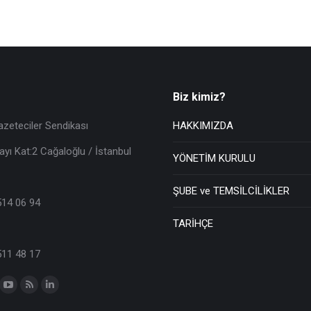
Biz kimiz?
azeteciler Sendikası
HAKKIMIZDA
ayı Kat:2 Cağaloğlu / İstanbul
YÖNETİM KURULU
ŞUBE ve TEMSİLCİLİKLER
514 06 94
TARİHÇE
511 48 17
n: