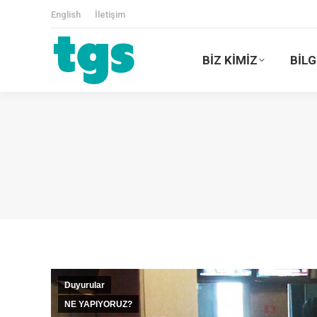
English
İletişim
BİZ KİMİZ
BİLG
Duyurular
NE YAPIYORUZ?