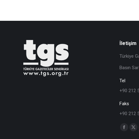
İletişim
Türkiye G
Basın Sar
Tel
+90 212 
Faks
+90 212 
Find us o