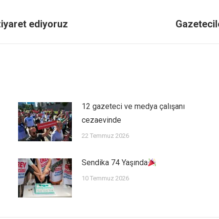
ziyaret ediyoruz
Gazetecil
12 gazeteci ve medya çalışanı
cezaevinde
22 Temmuz 2026
Sendika 74 Yaşında
10 Temmuz 2026