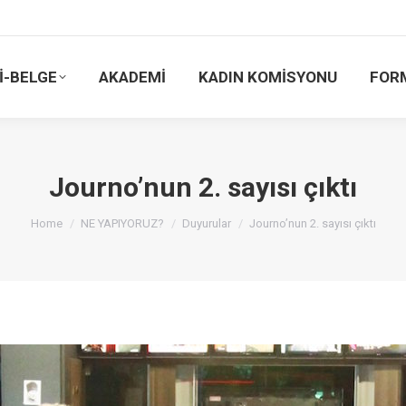
İ-BELGE
AKADEMİ
KADIN KOMİSYONU
FOR
Journo’nun 2. sayısı çıktı
You are here:
Home
NE YAPIYORUZ?
Duyurular
Journo’nun 2. sayısı çıktı