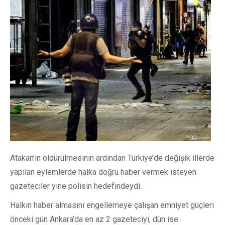
Atakan’ın öldürülmesinin ardından Türkiye’de değişik illerde
yapılan eylemlerde halka doğru haber vermek isteyen
gazeteciler yine polisin hedefindeydi.
Halkın haber almasını engellemeye çalışan emniyet güçleri
önceki gün Ankara’da en az 2 gazeteciyi, dün ise