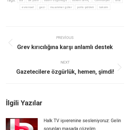
Tags:
aa
ak parti
basın özgürlüğü
bülent arınç
cumhuriyet
dha
evrensel
gezi
muammer güler
polis şiddeti
taksim
PREVIOUS
Grev kırıcılığına karşı anlamlı destek
NEXT
Gazetecilere özgürlük, hemen, şimdi!
İlgili Yazılar
Halk TV işverenine sesleniyoruz: Gelin
sorunları masada çözelim